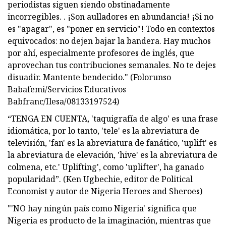
periodistas siguen siendo obstinadamente
incorregibles. . ¡Son aulladores en abundancia! ¡Si no
es "apagar", es "poner en servicio"! Todo en contextos
equivocados: no dejen bajar la bandera. Hay muchos
por ahí, especialmente profesores de inglés, que
aprovechan tus contribuciones semanales. No te dejes
disuadir. Mantente bendecido." (Folorunso
Babafemi/Servicios Educativos
Babfranc/Ilesa/08133197524)
“TENGA EN CUENTA, 'taquigrafía de algo' es una frase
idiomática, por lo tanto, 'tele' es la abreviatura de
televisión, 'fan' es la abreviatura de fanático, 'uplift' es
la abreviatura de elevación, 'hive' es la abreviatura de
colmena, etc.' Uplifting', como 'uplifter', ha ganado
popularidad”. (Ken Ugbechie, editor de Political
Economist y autor de Nigeria Heroes and Sheroes)
"'NO hay ningún país como Nigeria' significa que
Nigeria es producto de la imaginación, mientras que