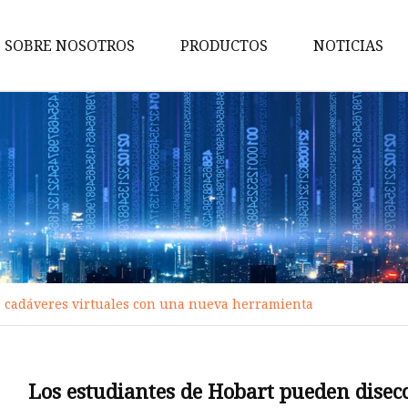
SOBRE NOSOTROS
PRODUCTOS
NOTICIAS
Anatomía Virtual
Modelo impreso en 3D
Plataforma de Enseñanza de
Morfología
Mesa de anatomía virtual
Sistema de anatomía virtual
Modelo humano impreso en 3
r cadáveres virtuales con una nueva herramienta
Modelo de tomografía impresa
3D
Los estudiantes de Hobart pueden disec