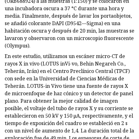
(ORB688924) a las muestras (1:150) y se colocaron en
una incubadora oscura a 37 °C durante una hora y
media. Finalmente, después de lavar los portaobjetos,
se añadió colorante DAPI (D9542—Sigma) en una
habitación oscura y después de 20 min, las muestras se
lavaron y observaron con un microscopio fluorescente
(Olympus).
En este estudio, utilizamos un escáner micro-CT de
rayos X in vivo (LOTUS inVi-vo, Behin Negareh Co.,
Teherán, Irán) en el Centro Preclínico Central (TPCF)
con sede en la Universidad de Ciencias Médicas de
Teherán. LOTUS-in Vivo tiene una fuente de rayos X
de microenfoque de haz cónico y un detector de panel
plano. Para obtener la mejor calidad de imagen
posible, el voltaje del tubo de rayos X y su corriente se
establecieron en 50 kV y 150 μA, respectivamente, y el
tiempo de exposición del cuadro se estableció en 2 s
con un nivel de aumento de 1,4. La duración total de la
exploración fue de 49 min. Los espesores de corte de