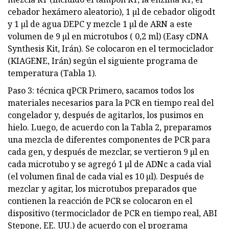
cebador hexámero aleatorio), 1 µl de cebador oligodt
y 1 µl de agua DEPC y mezcle 1 µl de ARN a este
volumen de 9 µl en microtubos ( 0,2 ml) (Easy cDNA
Synthesis Kit, Irán). Se colocaron en el termociclador
(KIAGENE, Irán) según el siguiente programa de
temperatura (Tabla 1).
Paso 3: técnica qPCR Primero, sacamos todos los
materiales necesarios para la PCR en tiempo real del
congelador y, después de agitarlos, los pusimos en
hielo. Luego, de acuerdo con la Tabla 2, preparamos
una mezcla de diferentes componentes de PCR para
cada gen, y después de mezclar, se vertieron 9 μl en
cada microtubo y se agregó 1 μl de ADNc a cada vial
(el volumen final de cada vial es 10 µl). Después de
mezclar y agitar, los microtubos preparados que
contienen la reacción de PCR se colocaron en el
dispositivo (termociclador de PCR en tiempo real, ABI
Stepone, EE. UU.) de acuerdo con el programa