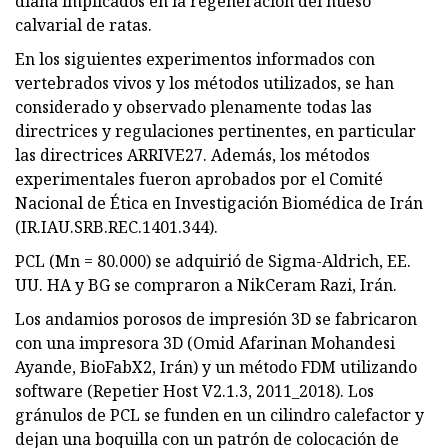
diana implicados en la regeneración del hueso
calvarial de ratas.
En los siguientes experimentos informados con
vertebrados vivos y los métodos utilizados, se han
considerado y observado plenamente todas las
directrices y regulaciones pertinentes, en particular
las directrices ARRIVE27. Además, los métodos
experimentales fueron aprobados por el Comité
Nacional de Ética en Investigación Biomédica de Irán
(IR.IAU.SRB.REC.1401.344).
PCL (Mn = 80.000) se adquirió de Sigma-Aldrich, EE.
UU. HA y BG se compraron a NikCeram Razi, Irán.
Los andamios porosos de impresión 3D se fabricaron
con una impresora 3D (Omid Afarinan Mohandesi
Ayande, BioFabX2, Irán) y un método FDM utilizando
software (Repetier Host V2.1.3, 2011_2018). Los
gránulos de PCL se funden en un cilindro calefactor y
dejan una boquilla con un patrón de colocación de