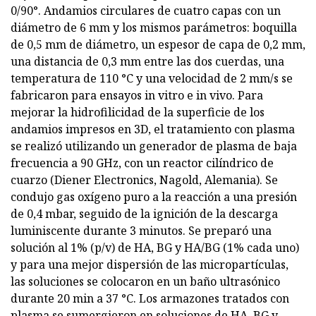
0/90°. Andamios circulares de cuatro capas con un
diámetro de 6 mm y los mismos parámetros: boquilla
de 0,5 mm de diámetro, un espesor de capa de 0,2 mm,
una distancia de 0,3 mm entre las dos cuerdas, una
temperatura de 110 °C y una velocidad de 2 mm/s se
fabricaron para ensayos in vitro e in vivo. Para
mejorar la hidrofilicidad de la superficie de los
andamios impresos en 3D, el tratamiento con plasma
se realizó utilizando un generador de plasma de baja
frecuencia a 90 GHz, con un reactor cilíndrico de
cuarzo (Diener Electronics, Nagold, Alemania). Se
condujo gas oxígeno puro a la reacción a una presión
de 0,4 mbar, seguido de la ignición de la descarga
luminiscente durante 3 minutos. Se preparó una
solución al 1% (p/v) de HA, BG y HA/BG (1% cada uno)
y para una mejor dispersión de las micropartículas,
las soluciones se colocaron en un baño ultrasónico
durante 20 min a 37 °C. Los armazones tratados con
plasma se sumergieron en soluciones de HA, BG y