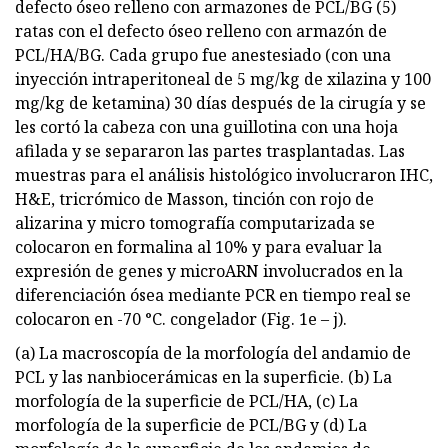
defecto óseo relleno con armazones de PCL/BG (5)
ratas con el defecto óseo relleno con armazón de
PCL/HA/BG. Cada grupo fue anestesiado (con una
inyección intraperitoneal de 5 mg/kg de xilazina y 100
mg/kg de ketamina) 30 días después de la cirugía y se
les cortó la cabeza con una guillotina con una hoja
afilada y se separaron las partes trasplantadas. Las
muestras para el análisis histológico involucraron IHC,
H&E, tricrómico de Masson, tinción con rojo de
alizarina y micro tomografía computarizada se
colocaron en formalina al 10% y para evaluar la
expresión de genes y microARN involucrados en la
diferenciación ósea mediante PCR en tiempo real se
colocaron en -70 °C. congelador (Fig. 1e – j).
(a) La macroscopía de la morfología del andamio de
PCL y las nanbiocerámicas en la superficie. (b) La
morfología de la superficie de PCL/HA, (c) La
morfología de la superficie de PCL/BG y (d) La