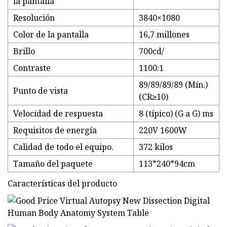
la pantalla
Resolución
3840×1080
Color de la pantalla
16,7 millones
Brillo
700cd/
Contraste
1100:1
89/89/89/89 (Mín.)
Punto de vista
(CR≥10)
Velocidad de respuesta
8 (típico) (G a G) ms
Requisitos de energía
220V 1600W
Calidad de todo el equipo.
372 kilos
Tamaño del paquete
113*240*94cm
Características del producto