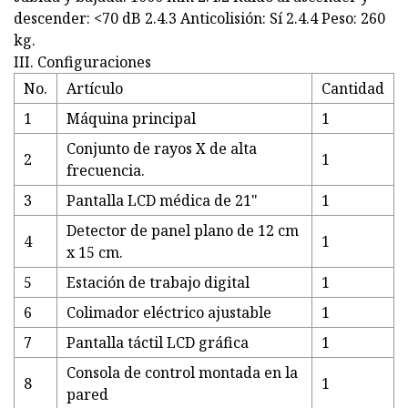
descender: <70 dB 2.4.3 Anticolisión: Sí 2.4.4 Peso: 260
kg.
III. Configuraciones
No.
Artículo
Cantidad
1
Máquina principal
1
Conjunto de rayos X de alta
2
1
frecuencia.
3
Pantalla LCD médica de 21"
1
Detector de panel plano de 12 cm
4
1
x 15 cm.
5
Estación de trabajo digital
1
6
Colimador eléctrico ajustable
1
7
Pantalla táctil LCD gráfica
1
Consola de control montada en la
8
1
pared