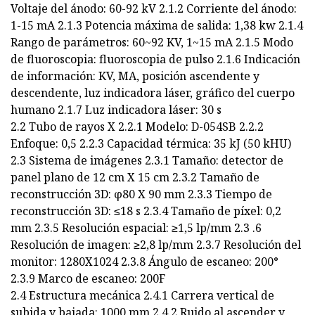
Voltaje del ánodo: 60-92 kV 2.1.2 Corriente del ánodo:
1-15 mA 2.1.3 Potencia máxima de salida: 1,38 kw 2.1.4
Rango de parámetros: 60~92 KV, 1~15 mA 2.1.5 Modo
de fluoroscopia: fluoroscopia de pulso 2.1.6 Indicación
de información: KV, MA, posición ascendente y
descendente, luz indicadora láser, gráfico del cuerpo
humano 2.1.7 Luz indicadora láser: 30 s
2.2 Tubo de rayos X 2.2.1 Modelo: D-054SB 2.2.2
Enfoque: 0,5 2.2.3 Capacidad térmica: 35 kJ (50 kHU)
2.3 Sistema de imágenes 2.3.1 Tamaño: detector de
panel plano de 12 cm X 15 cm 2.3.2 Tamaño de
reconstrucción 3D: φ80 X 90 mm 2.3.3 Tiempo de
reconstrucción 3D: ≤18 s 2.3.4 Tamaño de píxel: 0,2
mm 2.3.5 Resolución espacial: ≥1,5 lp/mm 2.3 .6
Resolución de imagen: ≥2,8 lp/mm 2.3.7 Resolución del
monitor: 1280X1024 2.3.8 Ángulo de escaneo: 200°
2.3.9 Marco de escaneo: 200F
2.4 Estructura mecánica 2.4.1 Carrera vertical de
subida y bajada: 1000 mm 2.4.2 Ruido al ascender y