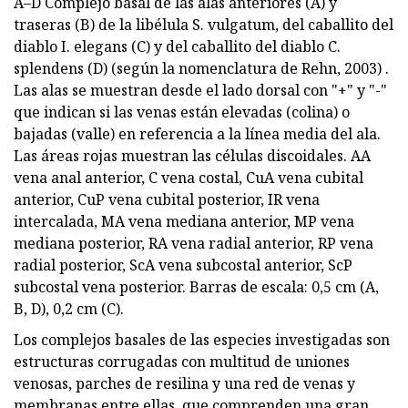
A–D Complejo basal de las alas anteriores (A) y
traseras (B) de la libélula S. vulgatum, del caballito del
diablo I. elegans (C) y del caballito del diablo C.
splendens (D) (según la nomenclatura de Rehn, 2003) .
Las alas se muestran desde el lado dorsal con "+" y "-"
que indican si las venas están elevadas (colina) o
bajadas (valle) en referencia a la línea media del ala.
Las áreas rojas muestran las células discoidales. AA
vena anal anterior, C vena costal, CuA vena cubital
anterior, CuP vena cubital posterior, IR vena
intercalada, MA vena mediana anterior, MP vena
mediana posterior, RA vena radial anterior, RP vena
radial posterior, ScA vena subcostal anterior, ScP
subcostal vena posterior. Barras de escala: 0,5 cm (A,
B, D), 0,2 cm (C).
Los complejos basales de las especies investigadas son
estructuras corrugadas con multitud de uniones
venosas, parches de resilina y una red de venas y
membranas entre ellas, que comprenden una gran