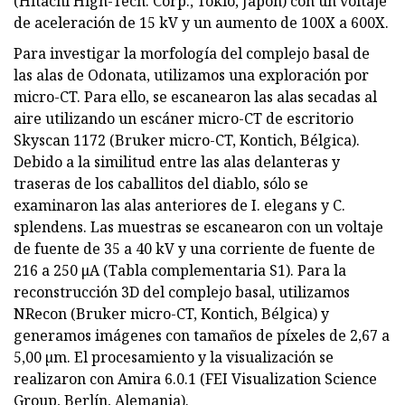
(Hitachi High-Tech. Corp., Tokio, Japón) con un voltaje
de aceleración de 15 kV y un aumento de 100X a 600X.
Para investigar la morfología del complejo basal de
las alas de Odonata, utilizamos una exploración por
micro-CT. Para ello, se escanearon las alas secadas al
aire utilizando un escáner micro-CT de escritorio
Skyscan 1172 (Bruker micro-CT, Kontich, Bélgica).
Debido a la similitud entre las alas delanteras y
traseras de los caballitos del diablo, sólo se
examinaron las alas anteriores de I. elegans y C.
splendens. Las muestras se escanearon con un voltaje
de fuente de 35 a 40 kV y una corriente de fuente de
216 a 250 μA (Tabla complementaria S1). Para la
reconstrucción 3D del complejo basal, utilizamos
NRecon (Bruker micro-CT, Kontich, Bélgica) y
generamos imágenes con tamaños de píxeles de 2,67 a
5,00 µm. El procesamiento y la visualización se
realizaron con Amira 6.0.1 (FEI Visualization Science
Group, Berlín, Alemania).