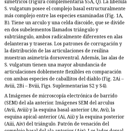
simétricos (Figura complementaria S5A, Q). La libélula
S. vulgatum posee el complejo basal estructuralmente
más complejo entre las especies examinadas (Fig. 1A,
B). Tiene un arculo y una celda discoide, que se divide
en dos subelementos llamados triángulo y
subtriángulo, ambos radicalmente diferentes en alas
delanteras y traseras. Los patrones de corrugación y
la distribución de las articulaciones de resilina
muestran asimetría dorsoventral. Además, las alas de
S. vulgatum tienen una mayor abundancia de
articulaciones doblemente flexibles en comparación
con ambas especies de caballitos del diablo (Fig. 2Ai –
Aviii, 2Bi – Bviii, Figs. Suplementarias S2 y S4).
A Imágenes de microscopía electrónica de barrido
(SEM) del ala anterior. Imágenes SEM del arculus
(Avii, Aviii) y la esquina basal-anterior (Av, Avi), la
esquina apical-anterior (Ai, Aii) y la esquina posterior
(Aiii, Aiv) del triángulo. Patrón de venación del
complejo basal del ala anterior (Aix). Los lados dorsal