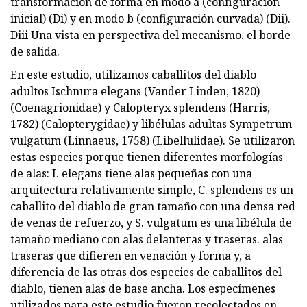
transformación de forma en modo a (configuración
inicial) (Di) y en modo b (configuración curvada) (Dii).
Diii Una vista en perspectiva del mecanismo. el borde
de salida.
En este estudio, utilizamos caballitos del diablo
adultos Ischnura elegans (Vander Linden, 1820)
(Coenagrionidae) y Calopteryx splendens (Harris,
1782) (Calopterygidae) y libélulas adultas Sympetrum
vulgatum (Linnaeus, 1758) (Libellulidae). Se utilizaron
estas especies porque tienen diferentes morfologías
de alas: I. elegans tiene alas pequeñas con una
arquitectura relativamente simple, C. splendens es un
caballito del diablo de gran tamaño con una densa red
de venas de refuerzo, y S. vulgatum es una libélula de
tamaño mediano con alas delanteras y traseras. alas
traseras que difieren en venación y forma y, a
diferencia de las otras dos especies de caballitos del
diablo, tienen alas de base ancha. Los especímenes
utilizados para este estudio fueron recolectados en