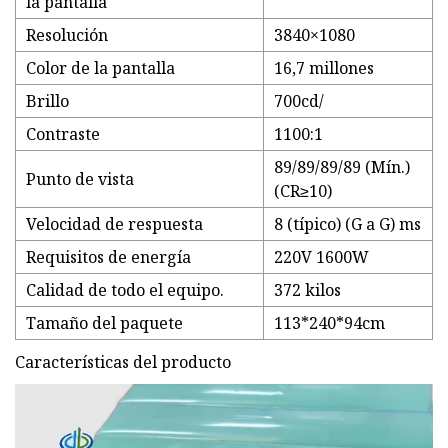
la pantalla
Resolución
3840×1080
Color de la pantalla
16,7 millones
Brillo
700cd/
Contraste
1100:1
89/89/89/89 (Mín.)
Punto de vista
(CR≥10)
Velocidad de respuesta
8 (típico) (G a G) ms
Requisitos de energía
220V 1600W
Calidad de todo el equipo.
372 kilos
Tamaño del paquete
113*240*94cm
Características del producto