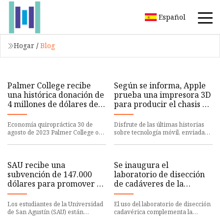
Español
Hogar
/
Blog
Palmer College recibe
Según se informa, Apple
una histórica donación de
prueba una impresora 3D
4 millones de dólares de
para producir el chasis de
una pareja de Florida
los modelos de Apple
Watch de acero
Economía quiropráctica 30 de
Disfrute de las últimas historias
agosto de 2023 Palmer College of
sobre tecnología móvil, enviadas
Chiropractic, la primera
directamente a su bandeja de
universidad de quiropráctica del
entrada. Cosas que NO
SAU recibe una
Se inaugura el
subvención de 147.000
laboratorio de disección
dólares para promover el
de cadáveres de la
éxito estudiantil de los
Facultad de Medicina con
estudiantes STEM
una ceremonia
Los estudiantes de la Universidad
El uso del laboratorio de disección
conmemorativa
de San Agustín (SAU) están
cadavérica complementa la
llevando su investigación al
instrucción de anatomía virtual al