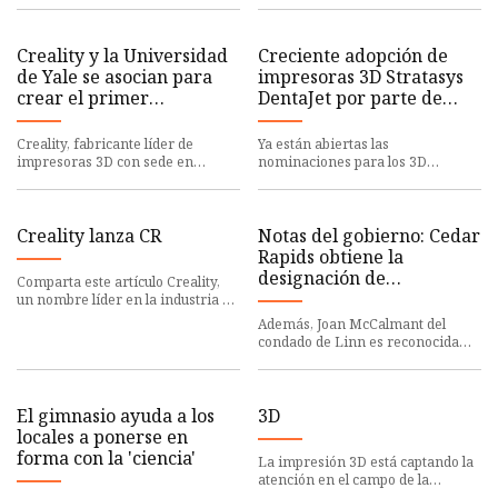
siguiente nivel gracias a una
ofrecer una experienci
Creality y la Universidad
Creciente adopción de
de Yale se asocian para
impresoras 3D Stratasys
crear el primer
DentaJet por parte de
campamento de
laboratorios dentales de
impresión 3D de
todo el mundo
Creality, fabricante líder de
Ya están abiertas las
Funbiotics
impresoras 3D con sede en
nominaciones para los 3D
Shenzhen, ha concluido con éxito
Printing Industry Awards 2023.
su patrocinio del First Funboti
¿Quiénes son los líderes en
impresión 3D?
Creality lanza CR
Notas del gobierno: Cedar
Rapids obtiene la
designación de
Comparta este artículo Creality,
'Comunidad próspera',
un nombre líder en la industria de
la impresión 3D, se enorgullece de
una herramienta para
Además, Joan McCalmant del
presentar la CR-
ayudar al desarrollo de
condado de Linn es reconocida
viviendas
por su servicio al gobierno del
condado 28 de agosto de 2023 5:
El gimnasio ayuda a los
3D
locales a ponerse en
forma con la 'ciencia'
La impresión 3D está captando la
atención en el campo de la
medicina últimamente. La