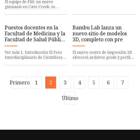
El equipo de Fit6, un nuevo
aprobación del primer fármaco
gimnasio en Cave Creek, se
imp
compromete a ayudar a los
clientes a alcanzar sus objetivos
de a
Puestos docentes en la
Bambu Lab lanza un
Facultad de Medicina y la
nuevo sitio de modelos
Facultad de Salud Pública
3D, completo con pre
y Gestión de Emergencias
de SUSTech con la
Ver más 1. Introducción El Foro
El nuevo centro de impresión 3D
Universidad de Ciencia y
Interdisciplinario de Científicos
ofrecerá archivos gcode y perfiles
Tecnología del Sur
Globales en la Facultad de
de filamentos de la comunidad.
Medicina y la Facultad de S
Bambu Lab anunció un
(Ingeniería Biomédica)
Primero
1
2
3
4
5
6
7
Último